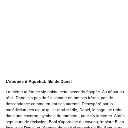
L’épopée d’Aquehat, fils de Danel
La même quête de vie anime cette seconde épopée. Au début du
récit, Danel n’a pas de fils comme en ont ses frères, pas de
descendance comme en ont ses parents. Désespéré par la
malédiction des dieux qui le rend stérile, Danel, le sage, se retire
dans une caverne, symbole du tombeau, pour s’y lamenter. Après
sept jours de réclusion, Baal s’approche du caveau, implore El en
faveur de Danel, et l’épouse de celui-ci conçoit un fils. Sept jours