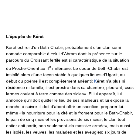
L’épopée de Kéret
Kéret est roi d’un Beth-Chabir, probablement d’un clan semi-
nomade comparable à celui d’Abram dont la présence sur le
parcours du Croissant fertile est si caractéristique de la situation
e
du Proche-Orient au II
millénaire. Le douar de Beth-Chabir est
installé alors d’une façon stable à quelques lieues d’Ugarit; au
début du poème il est complètement anéanti:
K
éret n’a plus ni
résidence ni famille; il est prostré dans sa chambre, pleurant, «ses
larmes coulent à terre comme des sicles». El lui apparaît, lui
annonce qu’il doit quitter le lieu de ses malheurs et lui expose la
marche à suivre: il doit d’abord offrir un sacrifice, préparer lui-
même «la nourriture pour la cité et le froment pour le Beth-Chabir,
le pain de cinq mois et les provisions de six mois»; le clan tout
entier doit partir, non seulement «la massive armée», mais aussi
les isolés, les veuves, les malades et les aveugles; six jours de