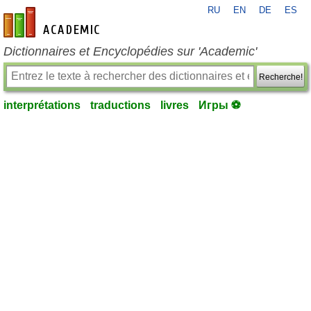
RU
EN
DE
ES
fr-academic.com
Dictionnaires et Encyclopédies sur 'Academic'
Recherche!
interprétations
traductions
livres
Игры ⚽