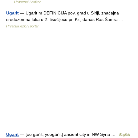
…
Universal-Lexikon
Ugarit
— Ugàrit m DEFINICIJA pov. grad u Siriji, značajna
sredozemna luka u 2. tisućljeću pr. Kr.; danas Ras Šamra …
Hrvatski jezični portal
Ugarit
— [o͞o gär′it, yo͞ogär′it] ancient city in NW Syria …
English