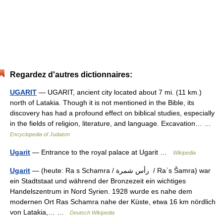
Regardez d'autres dictionnaires:
UGARIT
— UGARIT, ancient city located about 7 mi. (11 km.)
north of Latakia. Though it is not mentioned in the Bible, its
discovery has had a profound effect on biblical studies, especially
in the fields of religion, literature, and language. Excavation… …
Encyclopedia of Judaism
Ugarit
— Entrance to the royal palace at Ugarit …
Wikipedia
Ugarit
— (heute: Ra s Schamra / ‏رأس شمرة ‎ / Raʾs Šamra) war
ein Stadtstaat und während der Bronzezeit ein wichtiges
Handelszentrum in Nord Syrien. 1928 wurde es nahe dem
modernen Ort Ras Schamra nahe der Küste, etwa 16 km nördlich
von Latakia,… …
Deutsch Wikipedia