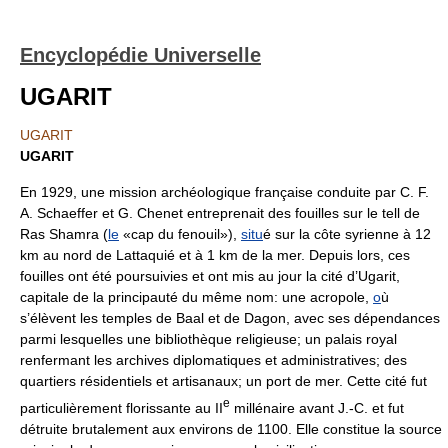
Encyclopédie Universelle
UGARIT
UGARIT
UGARIT
En 1929, une mission archéologique française conduite par C. F.
A. Schaeffer et G. Chenet entreprenait des fouilles sur le tell de
Ras Shamra (
le
«cap du fenouil»),
situ
é sur la côte syrienne à 12
km au nord de Lattaquié et à 1 km de la mer. Depuis lors, ces
fouilles ont été poursuivies et ont mis au jour la cité d’Ugarit,
capitale de la principauté du même nom: une acropole,
o
ù
s’élèvent les temples de Baal et de Dagon, avec ses dépendances
parmi lesquelles une bibliothèque religieuse; un palais royal
renfermant les archives diplomatiques et administratives; des
quartiers résidentiels et artisanaux; un port de mer. Cette cité fut
e
particulièrement florissante au II
millénaire avant J.-C. et fut
détruite brutalement aux environs de 1100. Elle constitue la source