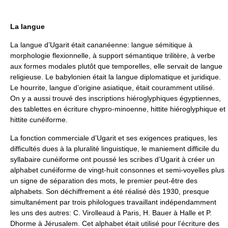
La langue
La langue d’Ugarit était cananéenne: langue sémitique à
morphologie flexionnelle, à support sémantique trilitère, à verbe
aux formes modales plutôt que temporelles, elle servait de langue
religieuse. Le babylonien était la langue diplomatique et juridique.
Le hourrite, langue d’origine asiatique, était couramment utilisé.
On y a aussi trouvé des inscriptions hiéroglyphiques égyptiennes,
des tablettes en écriture chypro-minoenne, hittite hiéroglyphique et
hittite cunéiforme.
La fonction commerciale d’Ugarit et ses exigences pratiques, les
difficultés dues à la pluralité linguistique, le maniement difficile du
syllabaire cunéiforme ont poussé les scribes d’Ugarit à créer un
alphabet cunéiforme de vingt-huit consonnes et semi-voyelles plus
un signe de séparation des mots, le premier peut-être des
alphabets. Son déchiffrement a été réalisé dès 1930, presque
simultanément par trois philologues travaillant indépendamment
les uns des autres: C. Virolleaud à Paris, H. Bauer à Halle et P.
Dhorme à Jérusalem. Cet alphabet était utilisé pour l’écriture des