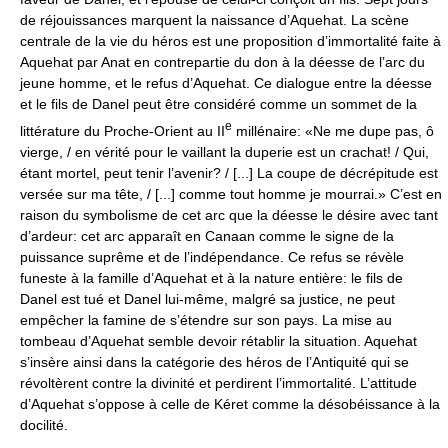
de réjouissances marquent la naissance d’Aquehat. La scène
centrale de la vie du héros est une proposition d’immortalité faite à
Aquehat par Anat en contrepartie du don à la déesse de l’arc du
jeune homme, et le refus d’Aquehat. Ce dialogue entre la déesse
et le fils de Danel peut être considéré comme un sommet de la
e
littérature du Proche-Orient au II
millénaire: «Ne me dupe pas, ô
vierge, / en vérité pour le vaillant la duperie est un crachat! / Qui,
étant mortel, peut tenir l’avenir? / [...] La coupe de décrépitude est
versée sur ma tête, / [...] comme tout homme je mourrai.» C’est en
raison du symbolisme de cet arc que la déesse le désire avec tant
d’ardeur: cet arc apparaît en Canaan comme le signe de la
puissance suprême et de l’indépendance. Ce refus se révèle
funeste à la famille d’Aquehat et à la nature entière: le fils de
Danel est tué et Danel lui-même, malgré sa justice, ne peut
empêcher la famine de s’étendre sur son pays. La mise au
tombeau d’Aquehat semble devoir rétablir la situation. Aquehat
s’insère ainsi dans la catégorie des héros de l’Antiquité qui se
révoltèrent contre la divinité et perdirent l’immortalité. L’attitude
d’Aquehat s’oppose à celle de Kéret comme la désobéissance à la
docilité.