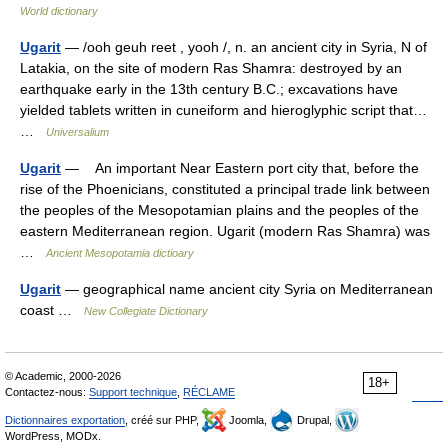
World dictionary
Ugarit
— /ooh geuh reet , yooh /, n. an ancient city in Syria, N of
Latakia, on the site of modern Ras Shamra: destroyed by an
earthquake early in the 13th century B.C.; excavations have
yielded tablets written in cuneiform and hieroglyphic script that…
…
Universalium
Ugarit
— An important Near Eastern port city that, before the
rise of the Phoenicians, constituted a principal trade link between
the peoples of the Mesopotamian plains and the peoples of the
eastern Mediterranean region. Ugarit (modern Ras Shamra) was
…
Ancient Mesopotamia dictioary
Ugarit
— geographical name ancient city Syria on Mediterranean
coast …
New Collegiate Dictionary
© Academic, 2000-2026
18+
Contactez-nous:
Support technique
,
RÉCLAME
Dictionnaires exportation
, créé sur PHP,
Joomla,
Drupal,
WordPress, MODx.