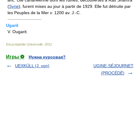
(
Syrie
), furent mises au jour à partir de 1929. Elle fut détruite par
les Peuples de la Mer
v.
1200 av. J.-C.
————————
Ugarit
V. Ougarit.
Encyclopédie Universelle
.
2012
.
Игры ⚽
Нужна курсовая?
UEXKÜLL (J. von)
UGINE-SÉJOURNET
(PROCÉDÉ)