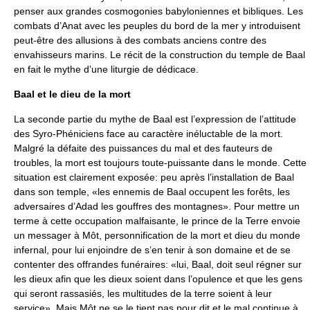
penser aux grandes cosmogonies babyloniennes et bibliques. Les
combats d’Anat avec les peuples du bord de la mer y introduisent
peut-être des allusions à des combats anciens contre des
envahisseurs marins. Le récit de la construction du temple de Baal
en fait le mythe d’une liturgie de dédicace.
Baal et le dieu de la mort
La seconde partie du mythe de Baal est l’expression de l’attitude
des Syro-Phéniciens face au caractère inéluctable de la mort.
Malgré la défaite des puissances du mal et des fauteurs de
troubles, la mort est toujours toute-puissante dans le monde. Cette
situation est clairement exposée: peu après l’installation de Baal
dans son temple, «les ennemis de Baal occupent les forêts, les
adversaires d’Adad les gouffres des montagnes». Pour mettre un
terme à cette occupation malfaisante, le prince de la Terre envoie
un messager à Môt, personnification de la mort et dieu du monde
infernal, pour lui enjoindre de s’en tenir à son domaine et de se
contenter des offrandes funéraires: «lui, Baal, doit seul régner sur
les dieux afin que les dieux soient dans l’opulence et que les gens
qui seront rassasiés, les multitudes de la terre soient à leur
service». Mais Môt ne se le tient pas pour dit et le mal continue à