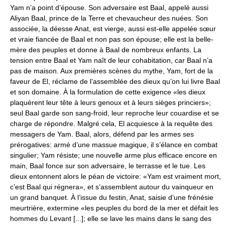
Yam n’a point d’épouse. Son adversaire est Baal, appelé aussi
Aliyan Baal, prince de la Terre et chevaucheur des nuées. Son
associée, la déesse Anat, est vierge, aussi est-elle appelée sœur
et vraie fiancée de Baal et non pas son épouse; elle est la belle-
mère des peuples et donne à Baal de nombreux enfants. La
tension entre Baal et Yam naît de leur cohabitation, car Baal n’a
pas de maison. Aux premières scènes du mythe, Yam, fort de la
faveur de El, réclame de l’assemblée des dieux qu’on lui livre Baal
et son domaine. À la formulation de cette exigence «les dieux
plaquèrent leur tête à leurs genoux et à leurs sièges princiers»;
seul Baal garde son sang-froid, leur reproche leur couardise et se
charge de répondre. Malgré cela, El acquiesce à la requête des
messagers de Yam. Baal, alors, défend par les armes ses
prérogatives: armé d’une massue magique, il s’élance en combat
singulier; Yam résiste; une nouvelle arme plus efficace encore en
main, Baal fonce sur son adversaire, le terrasse et le tue. Les
dieux entonnent alors le péan de victoire: «Yam est vraiment mort,
c’est Baal qui régnera», et s’assemblent autour du vainqueur en
un grand banquet. À l’issue du festin, Anat, saisie d’une frénésie
meurtrière, extermine «les peuples du bord de la mer et défait les
hommes du Levant [...]; elle se lave les mains dans le sang des