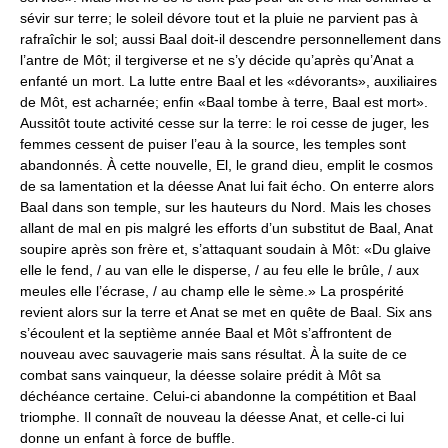
sévir sur terre; le soleil dévore tout et la pluie ne parvient pas à
rafraîchir le sol; aussi Baal doit-il descendre personnellement dans
l’antre de Môt; il tergiverse et ne s’y décide qu’après qu’Anat a
enfanté un mort. La lutte entre Baal et les «dévorants», auxiliaires
de Môt, est acharnée; enfin «Baal tombe à terre, Baal est mort».
Aussitôt toute activité cesse sur la terre: le roi cesse de juger, les
femmes cessent de puiser l’eau à la source, les temples sont
abandonnés. À cette nouvelle, El, le grand dieu, emplit le cosmos
de sa lamentation et la déesse Anat lui fait écho. On enterre alors
Baal dans son temple, sur les hauteurs du Nord. Mais les choses
allant de mal en pis malgré les efforts d’un substitut de Baal, Anat
soupire après son frère et, s’attaquant soudain à Môt: «Du glaive
elle le fend, / au van elle le disperse, / au feu elle le brûle, / aux
meules elle l’écrase, / au champ elle le sème.» La prospérité
revient alors sur la terre et Anat se met en quête de Baal. Six ans
s’écoulent et la septième année Baal et Môt s’affrontent de
nouveau avec sauvagerie mais sans résultat. À la suite de ce
combat sans vainqueur, la déesse solaire prédit à Môt sa
déchéance certaine. Celui-ci abandonne la compétition et Baal
triomphe. Il connaît de nouveau la déesse Anat, et celle-ci lui
donne un enfant à force de buffle.