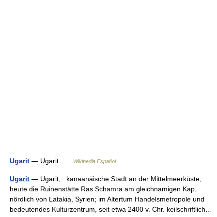
Ugarit
— Ugarit …
Wikipedia Español
Ugarit
— Ugarit, kanaanäische Stadt an der Mittelmeerküste,
heute die Ruinenstätte Ras Schạmra am gleichnamigen Kap,
nördlich von Latakia, Syrien; im Altertum Handelsmetropole und
bedeutendes Kulturzentrum, seit etwa 2400 v. Chr. keilschriftlich…