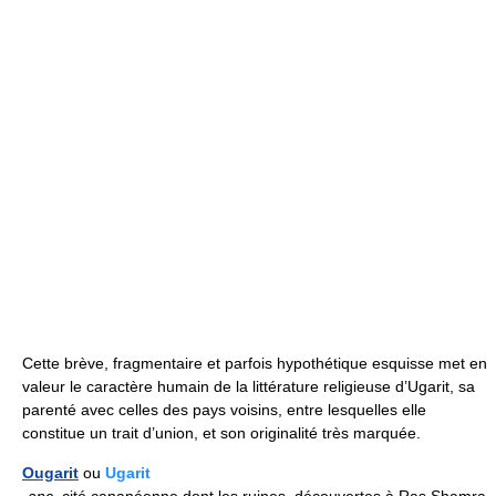
Cette brève, fragmentaire et parfois hypothétique esquisse met en
valeur le caractère humain de la littérature religieuse d’Ugarit, sa
parenté avec celles des pays voisins, entre lesquelles elle
constitue un trait d’union, et son originalité très marquée.
Ougarit
ou
Ugarit
anc.
cité cananéenne dont les ruines, découvertes à Ras Shamra